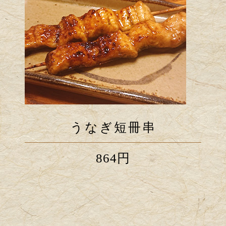
うなぎ丸々1本
うなぎ短冊串
棒すし
864円
5,400円
※3日前までのご予約をお願いいたします。