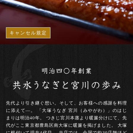
キャンセル規定
先代より引き継ぐ想い。そして、お客様への感謝を料理
に添えて―。
「大塚うなぎ 宮川（みやがわ）」のはじ
まりは明治40年。
つきじ宮川本廛より暖簾分けにて、先
代がここ東京都豊島区南大塚に暖簾を掲げました。
大塚
に根付いて現在4代目。
当店では、全国で約30店舗ほど