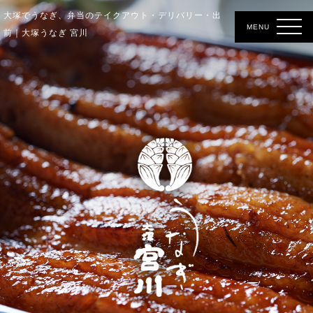
大塚でうなぎ、弁当のテイクアウト・デリバリー・出
前｜大塚うなぎ 宮川