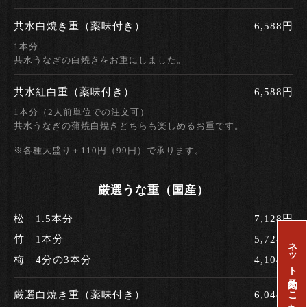
共水白焼き重（薬味付き）
6,588円
1本分
共水うなぎの白焼きをお重にしました。
共水紅白重（薬味付き）
6,588円
1本分（2人前単位での注文可）
共水うなぎの蒲焼白焼きどちらも楽しめるお重です。
※各種大盛り＋110円（99円）で承ります。
厳選うな重（国産）
松 1.5本分
7,128円
竹 1本分
5,724円
ネット予約はこちら
梅 4分の3本分
4,104円
厳選白焼き重（薬味付き）
6,048円