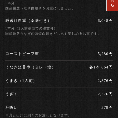
1本分
国産厳選うなぎ白焼きをお重にしました。
厳選紅白重（薬味付き）
6,048円
1本分（2人前単位での注文可）
国産厳選うなぎの蒲焼白焼きどちらも楽しめるお重です。
ローストビーフ重
5,280円
うなぎ短冊串（タレ・塩）
各1本 864円
うまき（1人前）
2,376円
うざく
2,376円
肝吸い
378円
※具と出汁は別々のお渡しとなります。