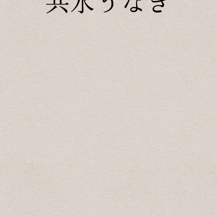
共水うなぎ