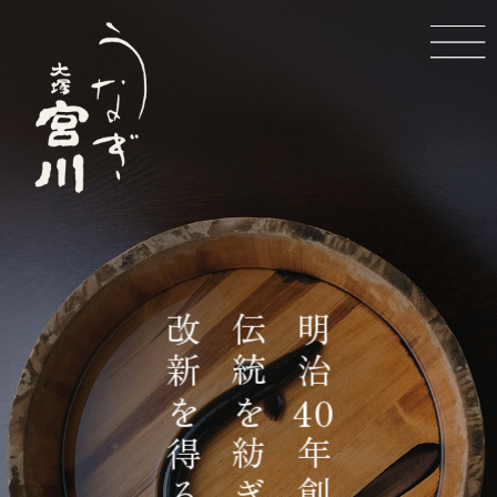
ホーム
店内のご案内
お品書き
店舗情報
コース
地図
日本酒
改新を得る
伝統を紡ぎ
明治
40
お知らせ
お持ち帰り
通販
年創業